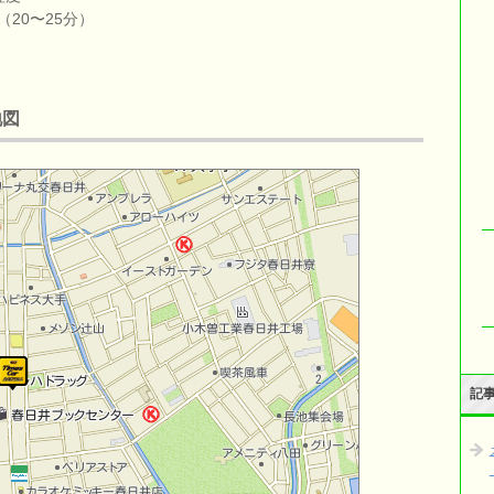
20〜25分）
地図
記